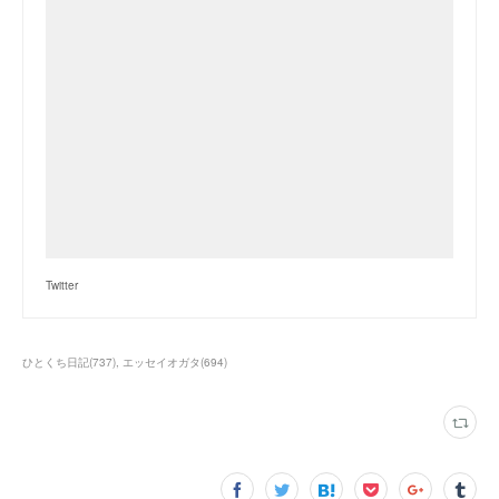
Twitter
ひとくち日記
(
737
)
エッセイオガタ
(
694
)