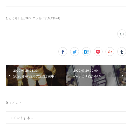
ひとくち日記
(
737
)
エッセイオガタ
(
694
)
2020.07.28 03:30
2020.07.26 00:00
2020年宇宙犬の旅(自粛中)
やっぱり猫が好き
0
コメント