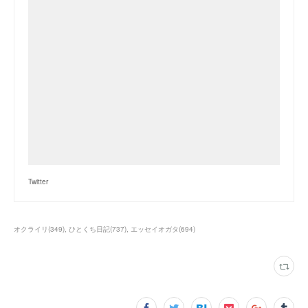
Twitter
オクライリ
(
349
)
ひとくち日記
(
737
)
エッセイオガタ
(
694
)