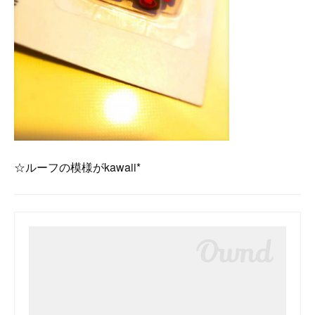
☆ルーフの模様がkawaii*