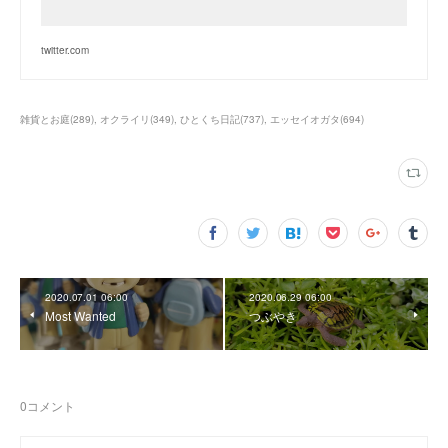
twitter.com
雑貨とお庭
(
289
)
オクライリ
(
349
)
ひとくち日記
(
737
)
エッセイオガタ
(
694
)
2020.07.01 06:00
2020.06.29 06:00
Most Wanted
つぶやき
0
コメント