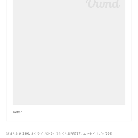
Twitter
雑貨とお庭
(
289
)
オクライリ
(
349
)
ひとくち日記
(
737
)
エッセイオガタ
(
694
)