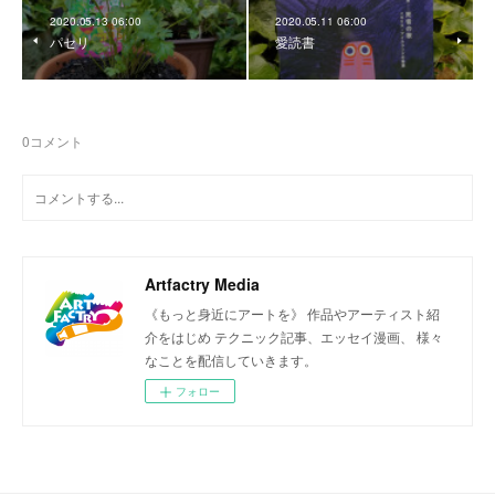
2020.05.13 06:00
2020.05.11 06:00
パセリ
愛読書
0
コメント
Artfactry Media
《もっと身近にアートを》 作品やアーティスト紹
介をはじめ テクニック記事、エッセイ漫画、 様々
なことを配信していきます。
フォロー