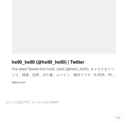
hell0_hell0 (@hell0_hell0) | Twitter
The latest Tweets from hell0_hell0 (@hell0_hell0). キャラクターつ
くり。雑貨、自然、ポケ森、ムーミン、海外ドラマ、K.ODA、Po…
twitter.com
ひとくち日記
(
737
)
エッセイオガタ
(
694
)