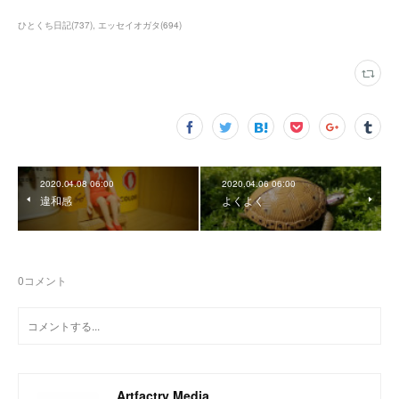
ひとくち日記
(
737
)
エッセイオガタ
(
694
)
2020.04.08 06:00
2020.04.06 06:00
違和感
よくよく
0
コメント
Artfactry Media