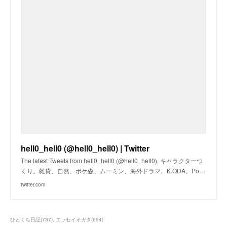
hell0_hell0 (@hell0_hell0) | Twitter
The latest Tweets from hell0_hell0 (@hell0_hell0). キャラクターつ
くり。雑貨、自然、ポケ森、ムーミン、海外ドラマ、K.ODA、Po…
twitter.com
ひとくち日記
(
737
)
エッセイオガタ
(
694
)