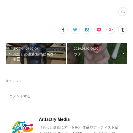
2020.04.04 06:00
2020.04.02 06:00
未知との遭遇(指摘箇所多々
ブタ
有〼)
0
コメント
Artfactry Media
《もっと身近にアートを》 作品やアーティスト紹