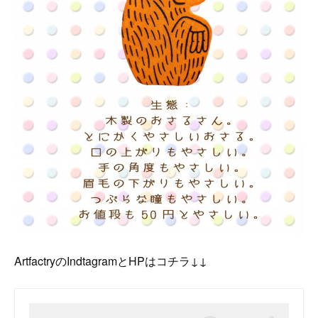
ArtfactryのIndtagramとHPはコチラ↓↓