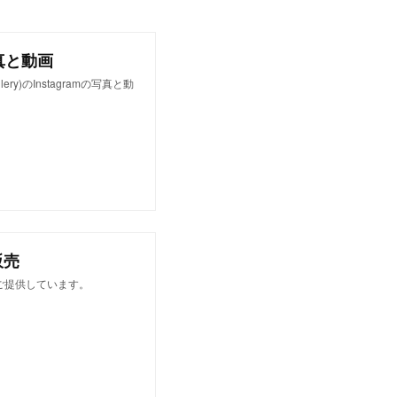
am写真と動画
lery)のInstagramの写真と動
販売
ご提供しています。