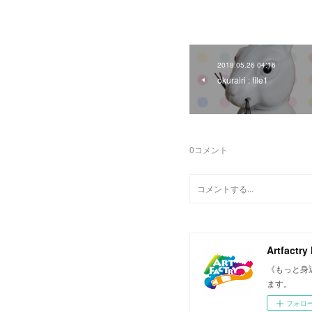
2018.05.26 04:16
okurairi : file1
0
コメント
Artfactry
《もっと身
ます。
フォロ