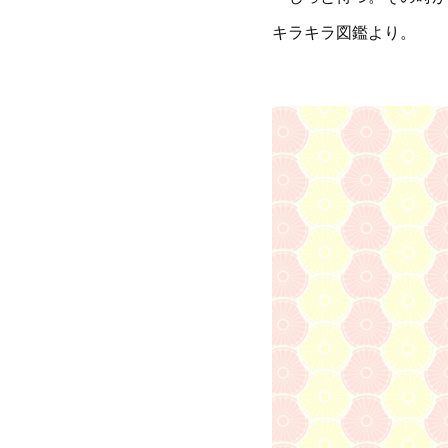
キラキラ図鑑より。