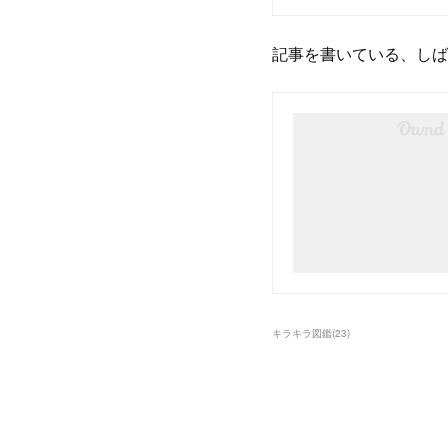
記事を書いている、しば
キラキラ図鑑
(
23
)