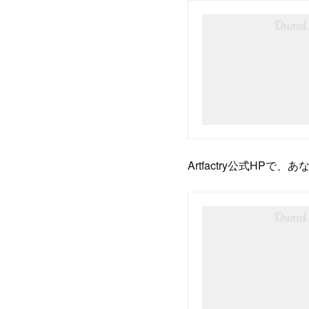
Artfactry公式HP