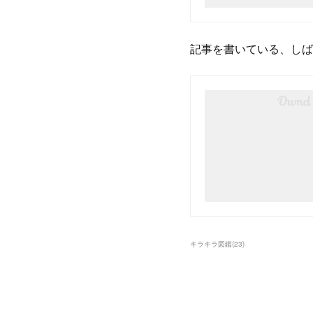
記事を書いている、しば
キラキラ図鑑
(
23
)