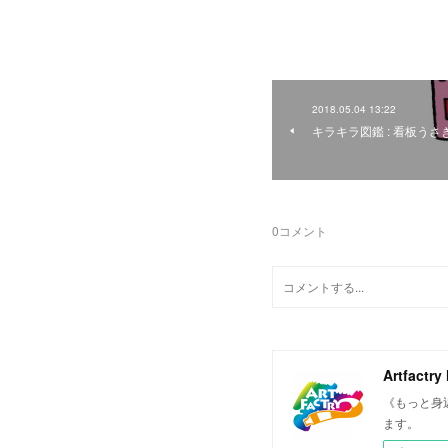
2018.05.04 13:22
キラキラ図鑑 : 看板うさ
0
コメント
Artfactry
《もっと身
ます。