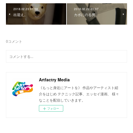
2018.02.23 01:58
2018.02.22 01:07
出迎え。
カポにのる男。
0
コメント
Artfactry Media
《もっと身近にアートを》 作品やアーティスト紹
介をはじめ テクニック記事、エッセイ漫画、 様々
なことを配信していきます。
フォロー