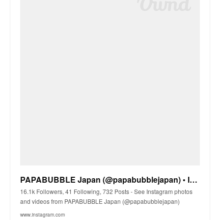
PAPABUBBLE Japan (@papabubblejapan) • Instagram photos and videos
16.1k Followers, 41 Following, 732 Posts - See Instagram photos
and videos from PAPABUBBLE Japan (@papabubblejapan)
www.instagram.com