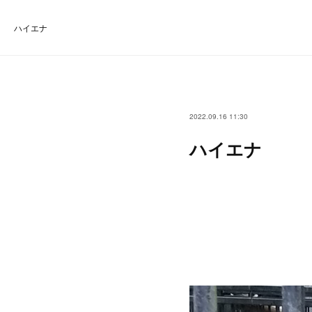
ハイエナ
2022.09.16 11:30
ハイエナ