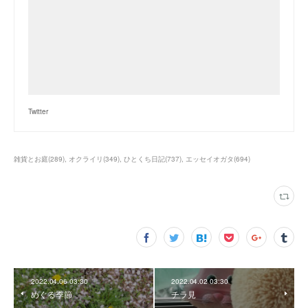
Twitter
雑貨とお庭
(
289
)
オクライリ
(
349
)
ひとくち日記
(
737
)
エッセイオガタ
(
694
)
2022.04.06 03:30
2022.04.02 03:30
めぐる季節
チラ見