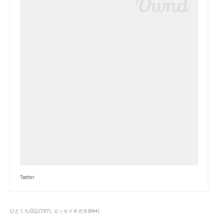
Twitter
ひとくち日記
(
737
)
エッセイオガタ
(
694
)