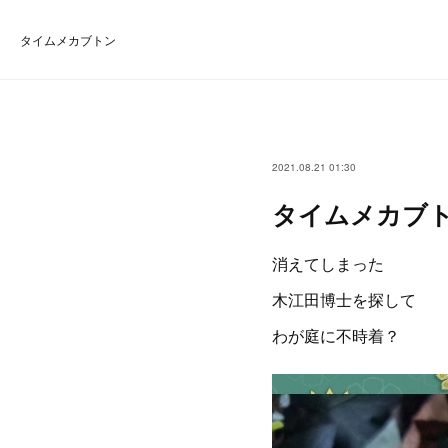
タイムメカブトン
2021.08.21 01:30
タイムメカブ
消えてしまった
木江田博士を探して
わが庭に不時着？