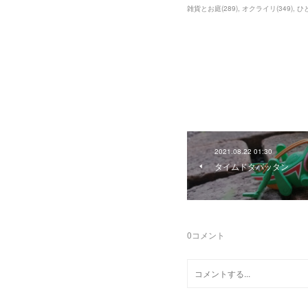
雑貨とお庭
(
289
)
オクライリ
(
349
)
ひ
2021.08.22 01:30
タイムドタバッタン
0
コメント