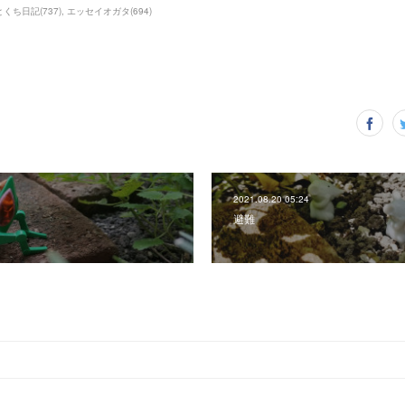
とくち日記
(
737
)
エッセイオガタ
(
694
)
2021.08.20 05:24
避難