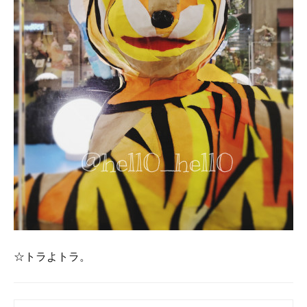
☆トラよトラ。