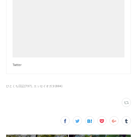
Twitter
ひとくち日記
(
737
)
エッセイオガタ
(
694
)