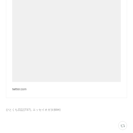
twitter.com
ひとくち日記
(
737
)
エッセイオガタ
(
694
)