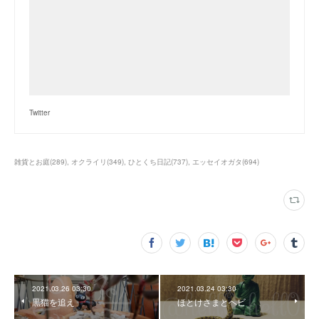
Twitter
雑貨とお庭
(
289
)
オクライリ
(
349
)
ひとくち日記
(
737
)
エッセイオガタ
(
694
)
2021.03.26 03:30
2021.03.24 03:30
黒猫を追え
ほとけさまとヘビ