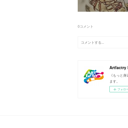
0
コメント
Artfactry
《もっと身
ます。
フォロ