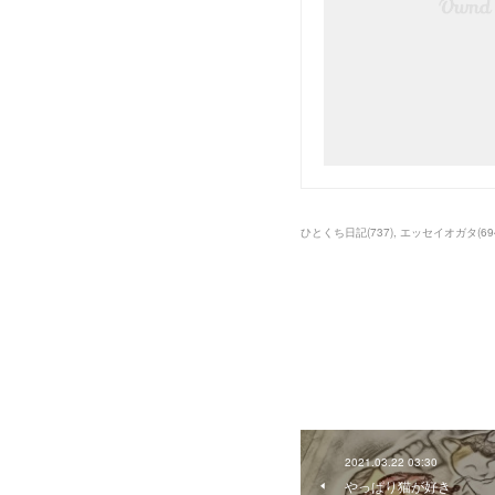
ひとくち日記
(
737
)
エッセイオガタ
(
69
2021.03.22 03:30
やっぱり猫が好き