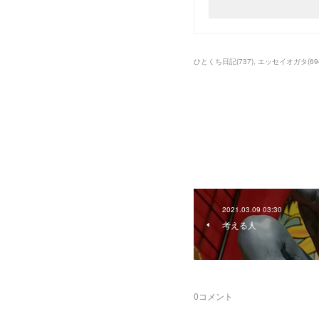
ひとくち日記
(
737
)
エッセイオガタ
(
69
2021.03.09 03:30
考える人
0
コメント