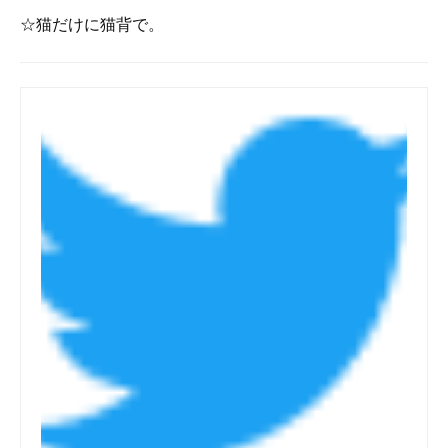
☆猫だけに猫背で。