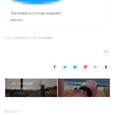
This browser is no longer supported.
twitter.com
ひとくち日記
(
737
)
エッセイオガタ
(
694
)
2021.01.29 03:30
2021.01.27 03:30
ヴィーナス
ももべこ
0
コメント