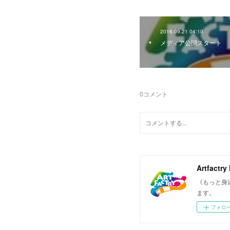
2016.09.21 04:10
メディア公開スタート
0
コメント
Artfactry
《もっと身
ます。
フォロ