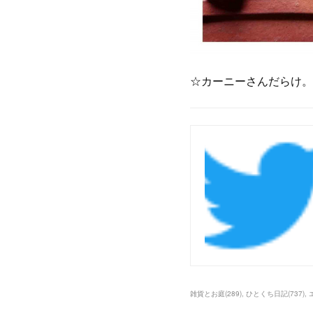
☆カーニーさんだらけ。
雑貨とお庭
(
289
)
ひとくち日記
(
737
)