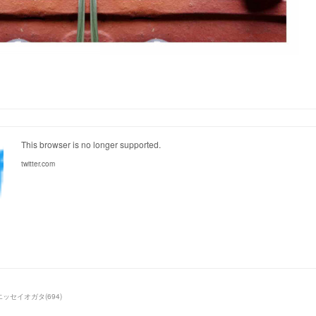
This browser is no longer supported.
twitter.com
エッセイオガタ
(
694
)