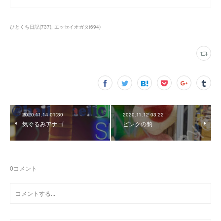
ひとくち日記
(
737
)
エッセイオガタ
(
694
)
2020.11.14 01:30
2020.11.12 03:22
気ぐるみアナゴ
ピンクの豹
0
コメント