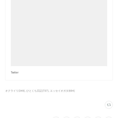
Twitter
オクライリ
(
349
)
ひとくち日記
(
737
)
エッセイオガタ
(
694
)