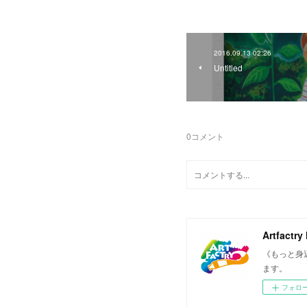
2016.09.13 02:26
Untitled
0
コメント
Artfactry
《もっと身
ます。
フォロ