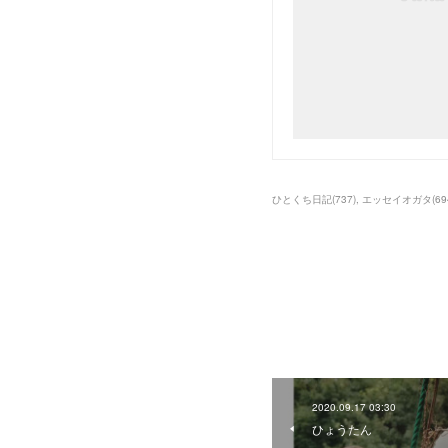
ひとくち日記
(
737
)
エッセイオガタ
(
69
2020.09.17 03:30
ひょうたん