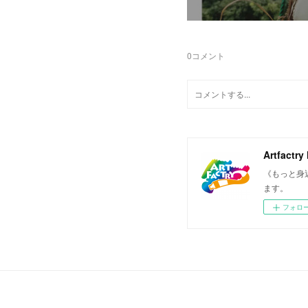
0
コメント
Artfactry
《もっと身
ます。
フォロ